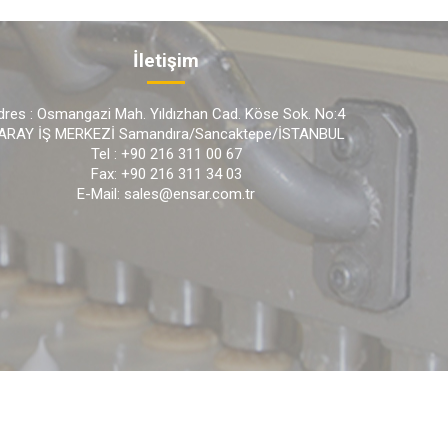
İletişim
dres : Osmangazi Mah. Yıldızhan Cad. Köse Sok. No:4
ARAY İŞ MERKEZİ Samandıra/Sancaktepe/İSTANBUL
Tel : +90 216 311 00 67
Fax: +90 216 311 34 03
E-Mail: sales@ensar.com.tr