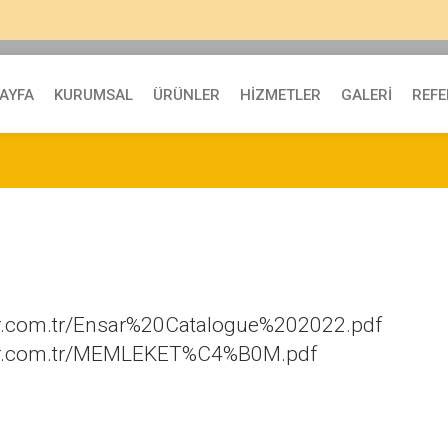
AYFA
KURUMSAL
ÜRÜNLER
HİZMETLER
GALERİ
REF
sar.com.tr/Ensar%20Catalogue%202022.pdf
nsar.com.tr/MEMLEKET%C4%B0M.pdf