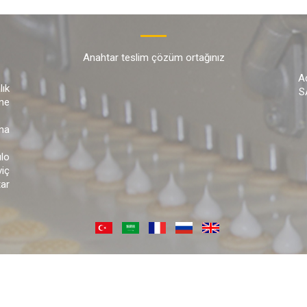
Anahtar teslim çözüm ortağınız
A
ık
S
ne
na
lo
viç
tar