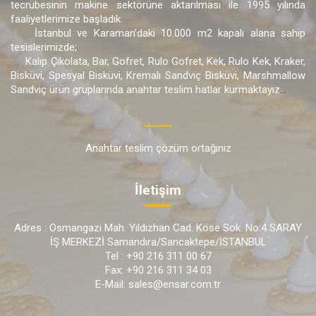
tecrübesinin makine sektörüne aktarılması ile 1995 yılında
faaliyetlerimize başladık.
İstanbul ve Karaman’daki 10.000 m2 kapalı alana sahip
tesislerimizde;
Kalıp Çikolata, Bar, Gofret, Rulo Gofret, Kek, Rulo Kek, Kraker,
Bisküvi, Spesyal Bisküvi, Kremalı Sandviç Bisküvi, Marshmallow
Sandviç ürün gruplarında anahtar teslim hatlar kurmaktayız
...
Anahtar teslim çözüm ortağınız
İletişim
Adres : Osmangazi Mah. Yıldızhan Cad. Köse Sok. No:4 SARAY
İŞ MERKEZİ Samandıra/Sancaktepe/İSTANBUL
Tel : +90 216 311 00 67
Fax: +90 216 311 34 03
E-Mail: sales@ensar.com.tr