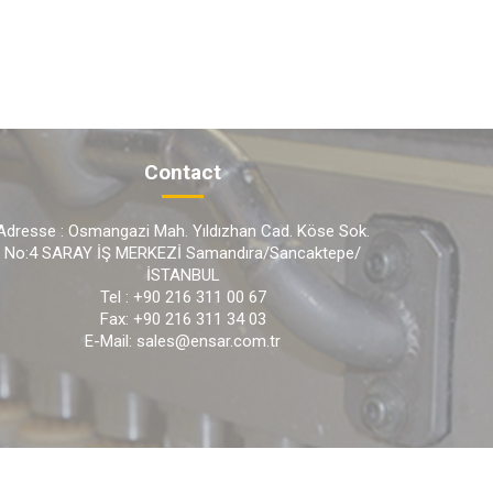
Contact
Adresse : Osmangazi Mah. Yıldızhan Cad. Köse Sok.
No:4 SARAY İŞ MERKEZİ Samandıra/Sancaktepe/
İSTANBUL
Tel : +90 216 311 00 67
Fax: +90 216 311 34 03
E-Mail: sales@ensar.com.tr