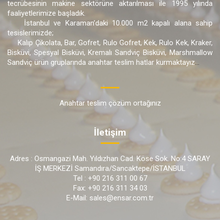
tecrübesinin makine sektörüne aktarılması ile 1995 yılında
faaliyetlerimize başladık.
İstanbul ve Karaman’daki 10.000 m2 kapalı alana sahip
tesislerimizde;
Kalıp Çikolata, Bar, Gofret, Rulo Gofret, Kek, Rulo Kek, Kraker,
Bisküvi, Spesyal Bisküvi, Kremalı Sandviç Bisküvi, Marshmallow
Sandviç ürün gruplarında anahtar teslim hatlar kurmaktayız
...
Anahtar teslim çözüm ortağınız
İletişim
Adres : Osmangazi Mah. Yıldızhan Cad. Köse Sok. No:4 SARAY
İŞ MERKEZİ Samandıra/Sancaktepe/İSTANBUL
Tel : +90 216 311 00 67
Fax: +90 216 311 34 03
E-Mail: sales@ensar.com.tr