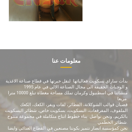
معلومات عنا
بدأت ساراي بسكويت فعالياتها لنقل خبرتها في قطاع صناعة الاغذية
و الوجبات الخفيفة الى مجال الصناعة الالي في عام 1995
منشاتنا في اسطنبول وكرمان تملك مساحة مغطاة تبلغ 10000 مترا
مربعا.
قضبان قوالب الشوكلاتة، الفطائر، لفات ويفر، الكعك، الكعك
الملفوف، المفرقعات، البسكويت، بسكويت خاص، شطائر البسكويت
بالكريم، ونحن نواصل بناء خطوط انتاج متكاملة في مجموعة منتوج
شطائر الخطمي.
نحن كمؤسسة انصار نتميز بكوننا مصنعين في القطاع الغذائي وايضا