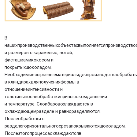
В
нашихпроизводственныхобъектахвыполняетсяпроизводство
и размеров с карамелью, ногой,
фисташкамикокосом и
покрытыхшоколадом.
Необходимыесырьевыематериалыдляпроизводстваобрабат
в клиндирахдляполученияформы в
отношениеинтенсивности и
толстиныпослеобработкипривысокомдавлении
и температуре. Слоибаровохлаждаются в
охлаждающемразделе и равноразделяются.
Послеобработки в
разделегоризонтальногосрезапокрываютсяшоколадом.
Послеэтогопроцессаохлаждаютсяв