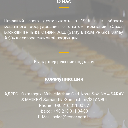
О нас
Начавший свою деятельность в 1995 г. в области
машинного оборудования с опытом компании «Сарай
Бискюви ве Гыда Санайи А.Ш. (Saray Bisküvi ve Gıda Sanayi
A.Ş.)» в секторе снековой продукции
...
Вы партнер решение под ключ
коммуникация
АДРЕС : Osmangazi Mah. Yıldızhan Cad. Köse Sok. No:4 SARAY
İŞ MERKEZİ Samandıra/Sancaktepe/İSTANBUL
Phone : +90 216 311 00 67
факс : +90 216 311 34 03
E-Mail : sales@ensar.com.tr